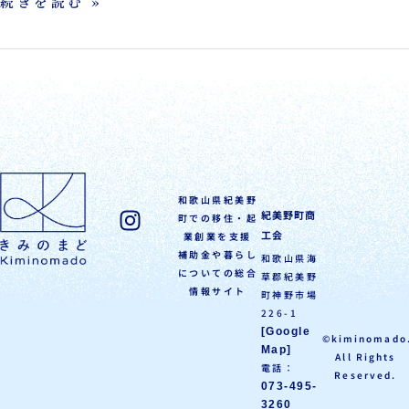
続きを読む »
和歌山県紀美野
紀美野町商
町での移住・起
工会
業創業を支援
補助金や暮らし
和歌山県海
についての総合
草郡紀美野
情報サイト
町神野市場
226-1
[Google
©kiminomado
Map]
All Rights
電話：
Reserved.
073-495-
3260