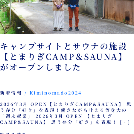
ウ
ナ
の
施
設
【と
ま
り
キャンプサイトとサウナの施設
ぎ
【とまりぎCAMP＆SAUNA】
CAMP
＆
がオープンしました
SAUNA】
が
オ
ー
プ
新着情報
/
Kiminomado2024
ン
し
2026年3月 OPEN【とまりぎCAMP&SAUNA】 思
ま
う存分「好き」を表現！働きながら叶える等身大の
し
「週末起業」 2026年3月 OPEN 【とまりぎ
た
CAMP&SAUNA】 思う存分「好き」を表現！ […]