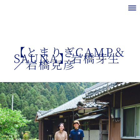
内
容
を
ス
キ
ッ
プ
【とまりぎCAMP＆
SAUNA】岩橋芽生
／岩橋克彦
キ
ャ
ン
プ
サ
イ
ト
と
サ